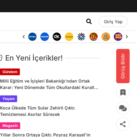
Giriş Yap
Görüş Bildir
En Yeni İçerikler!
Gündem
Milli Eğitim ve İçişleri Bakanlığı’ndan Ortak
Karar: Yeni Dönemde Tüm Okullardaki Kurallar
Değişiyor
Yaşam
Koca Ülkede Tüm Sular Zehirli Çıktı:
Temizlemesi Asırlar Sürecek
Magazin
Yıllar Sonra Ortaya Çıktı: Poyraz Karayel'in