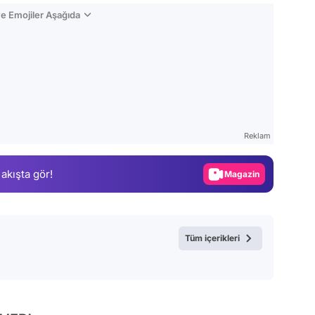
e Emojiler Aşağıda
Video
Test
Reklam
Gündem
 akışta gör!
Magazin
Video
Test
Tüm içerikleri