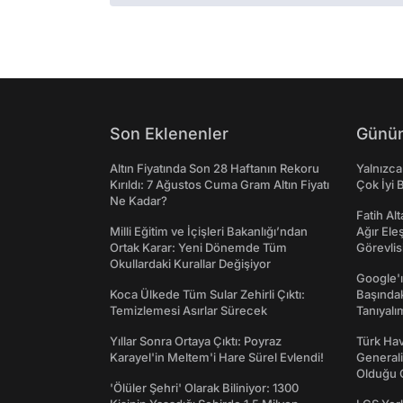
Son Eklenenler
Günün
Altın Fiyatında Son 28 Haftanın Rekoru
Yalnızca
Kırıldı: 7 Ağustos Cuma Gram Altın Fiyatı
Çok İyi B
Ne Kadar?
Fatih Al
Milli Eğitim ve İçişleri Bakanlığı’ndan
Ağır Ele
Ortak Karar: Yeni Dönemde Tüm
Görevlis
Okullardaki Kurallar Değişiyor
Google'ı
Koca Ülkede Tüm Sular Zehirli Çıktı:
Başında
Temizlemesi Asırlar Sürecek
Tanıyalı
Yıllar Sonra Ortaya Çıktı: Poyraz
Türk Hav
Karayel'in Meltem'i Hare Sürel Evlendi!
Generali
Olduğu O
'Ölüler Şehri' Olarak Biliniyor: 1300