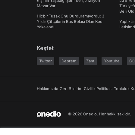
Kişinin Yaşadığı Şehirde 1,5 Milyon
LGS Yerl
Mezar Var
Türkiye'
Belli Ol
Hiçbir Tuzak Onu Durduramıyordu: 3
Yıldır Çiftçilerin Baş Belası Olan Kedi
Yaptıkla
Yakalandı
İletişim
Keşfet
Twitter
Deprem
Zam
Youtube
Gü
Hakkımızda
Geri Bildirim
Gizlilik Politikası
Topluluk Kur
© 2026 Onedio. Her hakkı saklıdır.