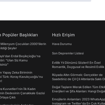
 Popüler Başlıkları
Hızlı Erişim
 Milenyum Çocukları 2000'lilerin
Hava Durumu
ildiği Şeyler
Son Depremler Listesi
taylı'dan Erdal Beşikçioğlu'na
ştiri: "Ulan Siz Kamu
Evlilik Yıl Dönümü Sözleri! En Özel
isiniz"
Romantik, Duygusal ve Resimli Evlilik 
dönümü Mesajları
n Yapay Zeka Biriminin
Rüyada Altın Görmek: Gerçekler de
ki Türk: Koray Kavukçuoğlu'nu
Saadetiniz de Çil Çil Altınlarda Saklı Ol
m!
Doğal Taşların Merak Edilen Tüm Etkil
a Kuvvetleri'nin İlk Kadın
Enerjileri ve Şifa Alanları: Hangi Doğa
nin Dedesinin Çanakkale Gazisi
Ne İşe Yarar?
rtaya Çıktı
Emojilerin Anlamları: 2023 WhatsApp
Instagram ve Twitter'da En Çok Kulla