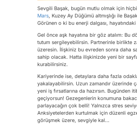
Sevgili Başak, bugün mutlu olmak için hiçbi
Mars
, Kuzey Ay Düğümü altmışlığı ile Başak
Görünen o ki bu enerji dalgası, hayatındaki
Gel önce aşk hayatına bir göz atalım: Bu dön
tutum sergileyebilirsin. Partnerinle birlik
üzeresin. İlişkiniz bu evreden sonra daha 
sahip olacak. Hatta ilişkinizde yeni bir sayf
kurabilirsiniz.
Kariyerinde ise, detaylara daha fazla odakl
yakalayabilirsin. Uzun zamandır üzerinde ç
yeni iş fırsatlarına da hazırsın. Bugünden i
geçiyorsun! Gezegenlerin konumuna bakacak 
parlayacağın çok belli! Yalnızca stres sevi
Anksiyetelerden kurtulmak için düzenli egzer
görüşmek üzere, sevgiyle kal...