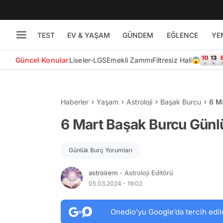
TEST
EV & YAŞAM
GÜNDEM
EĞLENCE
YE
Güncel Konular
Liseler-LGS
Emekli Zammı
Filtresiz Hali😱
Haberler
Yaşam
Astroloji
Başak Burcu
6 M
6 Mart Başak Burcu Günl
Günlük Burç Yorumları
astroirem
- Astroloji Editörü
05.03.2024 - 19:02
Onedio’yu Google’da tercih edil