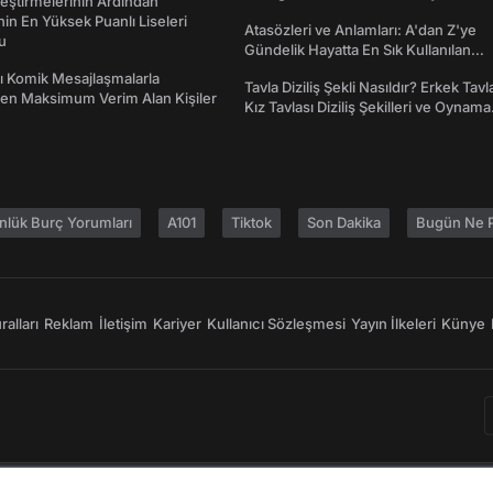
eştirmelerinin Ardından
Emojiler ve Anlamları
nin En Yüksek Puanlı Liseleri
Atasözleri ve Anlamları: A'dan Z'ye
du
Gündelik Hayatta En Sık Kullanılan
Atasözleri ve Anlamları
rı Komik Mesajlaşmalarla
Tavla Diziliş Şekli Nasıldır? Erkek Tavl
den Maksimum Verim Alan Kişiler
Kız Tavlası Diziliş Şekilleri ve Oynama
Yönleri
nlük Burç Yorumları
A101
Tiktok
Son Dakika
Bugün Ne P
alları
Reklam
İletişim
Kariyer
Kullanıcı Sözleşmesi
Yayın İlkeleri
Künye