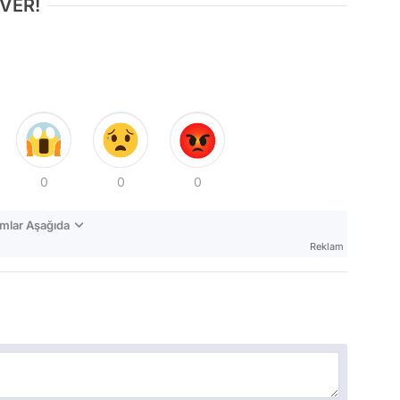
 VER!
0
0
0
mlar Aşağıda
Reklam