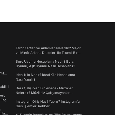
Tarot Kartları ve Anlamları Nelerdir? Majör
ve Minör Arkana Desteleri İle Tılsımlı Bir
Dünyaya Giriş
Burç Uyumu Hesaplama Nedir? Burç
Uyumu, Aşk Uyumu Nasıl Hesaplanır?
Yıl
İdeal Kilo Nedir? İdeal Kilo Hesaplama
Nasıl Yapılır?
abilir!
Ders Çalışırken Dinlenecek Müzikler
Nelerdir? Müziksiz Çalışamayanlar
eri,
Toplanın!
l Taş
Instagram Giriş Nasıl Yapılır? Instagram'a
Giriş İşlemleri Rehberi
,
nılan
41 Ülkenin Bayrakları ve Ülke Bayraklarının