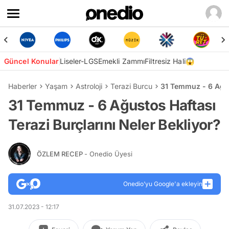
Güncel Konular
Liseler-LGS
Emekli Zammı
Filtresiz Hali😱
Haberler
Yaşam
Astroloji
Terazi Burcu
31 Temmuz - 6 Ağust
31 Temmuz - 6 Ağustos Haftası
Terazi Burçlarını Neler Bekliyor?
ÖZLEM RECEP
- Onedio Üyesi
Onedio’yu Google'a ekleyin
31.07.2023 - 12:17