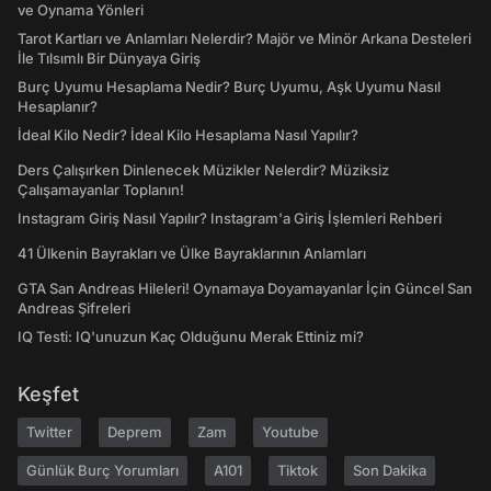
ve Oynama Yönleri
Tarot Kartları ve Anlamları Nelerdir? Majör ve Minör Arkana Desteleri
İle Tılsımlı Bir Dünyaya Giriş
Burç Uyumu Hesaplama Nedir? Burç Uyumu, Aşk Uyumu Nasıl
Hesaplanır?
İdeal Kilo Nedir? İdeal Kilo Hesaplama Nasıl Yapılır?
Ders Çalışırken Dinlenecek Müzikler Nelerdir? Müziksiz
Çalışamayanlar Toplanın!
Instagram Giriş Nasıl Yapılır? Instagram'a Giriş İşlemleri Rehberi
41 Ülkenin Bayrakları ve Ülke Bayraklarının Anlamları
GTA San Andreas Hileleri! Oynamaya Doyamayanlar İçin Güncel San
Andreas Şifreleri
IQ Testi: IQ'unuzun Kaç Olduğunu Merak Ettiniz mi?
Keşfet
Twitter
Deprem
Zam
Youtube
Günlük Burç Yorumları
A101
Tiktok
Son Dakika