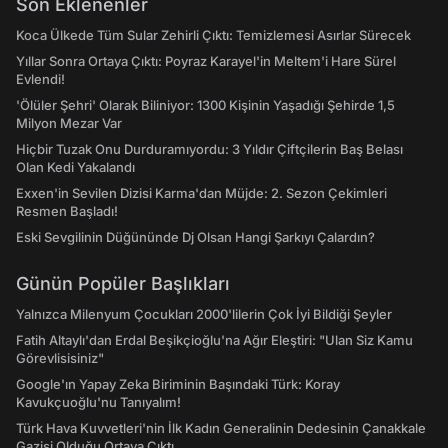
Son Eklenenler
Koca Ülkede Tüm Sular Zehirli Çıktı: Temizlemesi Asırlar Sürecek
Yıllar Sonra Ortaya Çıktı: Poyraz Karayel'in Meltem'i Hare Sürel
Evlendi!
'Ölüler Şehri' Olarak Biliniyor: 1300 Kişinin Yaşadığı Şehirde 1,5
Milyon Mezar Var
Hiçbir Tuzak Onu Durduramıyordu: 3 Yıldır Çiftçilerin Baş Belası
Olan Kedi Yakalandı
Exxen'in Sevilen Dizisi Karma'dan Müjde: 2. Sezon Çekimleri
Resmen Başladı!
Eski Sevgilinin Düğününde Dj Olsan Hangi Şarkıyı Çalardın?
Günün Popüler Başlıkları
Yalnızca Milenyum Çocukları 2000'lilerin Çok İyi Bildiği Şeyler
Fatih Altaylı'dan Erdal Beşikçioğlu'na Ağır Eleştiri: "Ulan Siz Kamu
Görevlisisiniz"
Google'ın Yapay Zeka Biriminin Başındaki Türk: Koray
Kavukçuoğlu'nu Tanıyalım!
Türk Hava Kuvvetleri'nin İlk Kadın Generalinin Dedesinin Çanakkale
Gazisi Olduğu Ortaya Çıktı