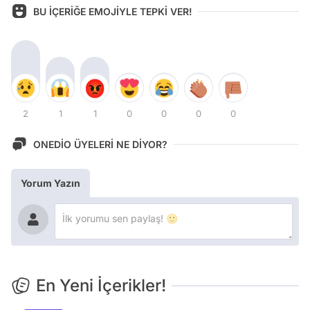
BU İÇERİĞE EMOJİYLE TEPKİ VER!
2
1
1
0
0
0
0
ONEDİO ÜYELERİ NE DİYOR?
Yorum Yazın
En Yeni İçerikler!