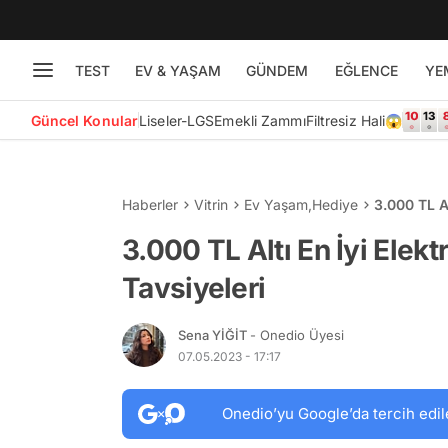
TEST
EV & YAŞAM
GÜNDEM
EĞLENCE
YE
Güncel Konular
Liseler-LGS
Emekli Zammı
Filtresiz Hali😱
Haberler
Vitrin
Ev Yaşam
,
Hediye
3.000 TL Al
3.000 TL Altı En İyi Elekt
Tavsiyeleri
Sena YİĞİT
- Onedio Üyesi
07.05.2023 - 17:17
Onedio’yu Google’da tercih edil