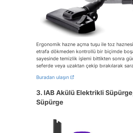
Ergonomik hazne açma tuşu ile toz haznesini 
etrafa dökmeden kontrollü bir biçimde boşal
sayesinde temizlik işlemi bittikten sonra g
seferde veya uzaktan çekip bırakılarak sara
Buradan ulaşın
3. IAB Akülü Elektrikli Süpürge
Süpürge