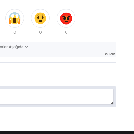
0
0
0
mlar Aşağıda
Reklam