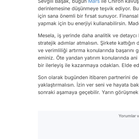
Sevgili Başak, bugün
Mars
ile Chiron kavuş
derinlemesine düşünmeye teşvik ediyor. Bu
için sana önemli bir fırsat sunuyor. Finans
yapmak için bu enerjiyi kullanabilirsin. Mad
Mesela, iş yerinde daha analitik ve detaycı b
stratejik adımlar atmalısın. Şirkete kattığı
ve verimliliği artırma konularında başarını
eminiz. Öte yandan yatırım konularında ani
bir ilerleyiş ile kazanmaya odaklan. Elde ed
Son olarak bugünden itibaren partnerini de 
yaklaştırmalısın. İzin ver seni ve hayata bakı
sonraki aşamaya geçebilir. Yarın görüşmek ü
Yorumlar v