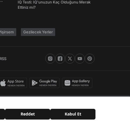
IQ Testi: IQ'unuzun Kaç Olduğunu Merak
Ettiniz mi?
işirsem
Gezilecek Yerler
RSS