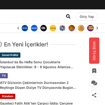
Giriş Yap
Görüş Bildir
En Yeni İçerikler!
Genel Kültür
İstanbul'da Bu Hafta Sonu Çocuklarla
Yapılacak Etkinlikler: 8 - 9 Ağustos Ailenize
Çok İyi Gelecek!
TV
ATV Dizisinin Çekimlerinin Durmasından 2
Reytinge Düşen Diziye TV Dünyasında Bugün
Yaşananlar
Gündem
Gazeteci Fatih Atik'ten Çarpıcı İddia: Çerçeve