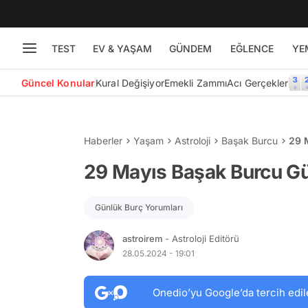
TEST
EV & YAŞAM
GÜNDEM
EĞLENCE
YE
Güncel Konular
Kural Değişiyor
Emekli Zammı
Acı Gerçekler
Haberler
Yaşam
Astroloji
Başak Burcu
29 
29 Mayıs Başak Burcu G
Günlük Burç Yorumları
astroirem
- Astroloji Editörü
28.05.2024 - 19:01
Onedio’yu Google’da tercih edil