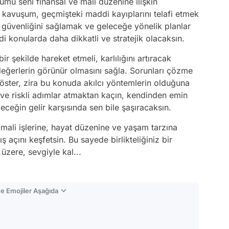
umu seni finansal ve mali düzenine ilişkin
 kavuşum, geçmişteki maddi kayıplarını telafi etmek
al güvenliğini sağlamak ve geleceğe yönelik planlar
di konularda daha dikkatli ve stratejik olacaksın.
ir şekilde hareket etmeli, karlılığını artıracak
n değerlerin görünür olmasını sağla. Sorunları çözme
 göster, zira bu konuda akılcı yöntemlerin olduğuna
 ve riskli adımlar atmaktan kaçın, kendinden emin
eceğin gelir karşısında sen bile şaşıracaksın.
mali işlerine, hayat düzenine ve yaşam tarzına
ş açını keşfetsin. Bu sayede birlikteliğiniz bir
zere, sevgiyle kal...
e Emojiler Aşağıda