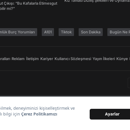
Kız Tavlası Diziliş Şekilleri ve Oynama
t Çıkışı: “Bu Kafalarla Etimesgut
Yönleri
ilir mi?”
nlük Burç Yorumları
A101
Tiktok
Son Dakika
Bugün Ne P
alları
Reklam
İletişim
Kariyer
Kullanıcı Sözleşmesi
Yayın İlkeleri
Künye
Bir
markasıdır.