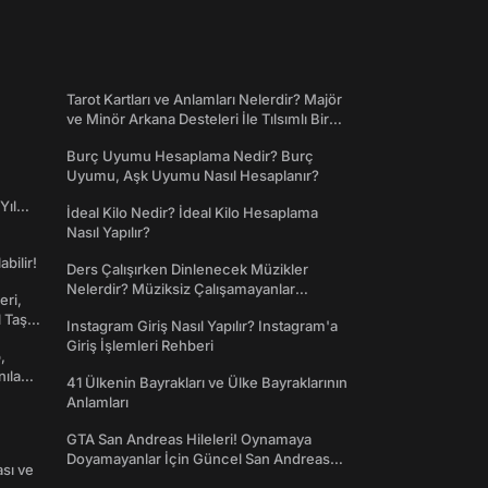
Tarot Kartları ve Anlamları Nelerdir? Majör
ve Minör Arkana Desteleri İle Tılsımlı Bir
Dünyaya Giriş
Burç Uyumu Hesaplama Nedir? Burç
Uyumu, Aşk Uyumu Nasıl Hesaplanır?
Yıl
İdeal Kilo Nedir? İdeal Kilo Hesaplama
Nasıl Yapılır?
abilir!
Ders Çalışırken Dinlenecek Müzikler
Nelerdir? Müziksiz Çalışamayanlar
eri,
Toplanın!
l Taş
Instagram Giriş Nasıl Yapılır? Instagram'a
Giriş İşlemleri Rehberi
,
nılan
41 Ülkenin Bayrakları ve Ülke Bayraklarının
Anlamları
GTA San Andreas Hileleri! Oynamaya
Doyamayanlar İçin Güncel San Andreas
ası ve
Şifreleri