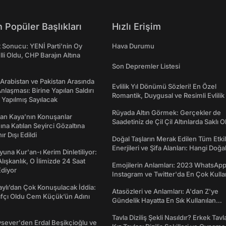
 Popüler Başlıkları
Hızlı Erişim
t Sonucu: YENİ Parti'nin Oy
Hava Durumu
lli Oldu, CHP Barajın Altına
Son Depremler Listesi
 Arabistan ve Pakistan Arasında
Evlilik Yıl Dönümü Sözleri! En Özel
laşması: Birine Yapılan Saldırı
Romantik, Duygusal ve Resimli Evlilik 
Yapılmış Sayılacak
dönümü Mesajları
Rüyada Altın Görmek: Gerçekler de
an Kaya’nın Konuşanlar
Saadetiniz de Çil Çil Altınlarda Saklı Ol
na Katılan Seyirci Gözaltına
nır Dışı Edildi
Doğal Taşların Merak Edilen Tüm Etkil
Enerjileri ve Şifa Alanları: Hangi Doğa
una Kur'an-ı Kerim Dinletiliyor:
Ne İşe Yarar?
 Alışkanlık, O İlimizde 24 Saat
Emojilerin Anlamları: 2023 WhatsApp
diyor
Instagram ve Twitter'da En Çok Kulla
Emojiler ve Anlamları
taylı’dan Çok Konuşulacak İddia:
Atasözleri ve Anlamları: A'dan Z'ye
afçı Oldu Cem Küçük’ün Adını
Gündelik Hayatta En Sık Kullanılan
Atasözleri ve Anlamları
Tavla Diziliş Şekli Nasıldır? Erkek Tavl
sever'den Erdal Beşikçioğlu ve