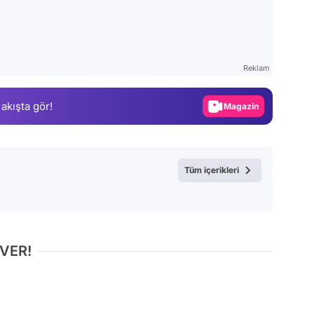
Video
Test
Reklam
Gündem
 akışta gör!
Magazin
Video
Test
Tüm içerikleri
 VER!