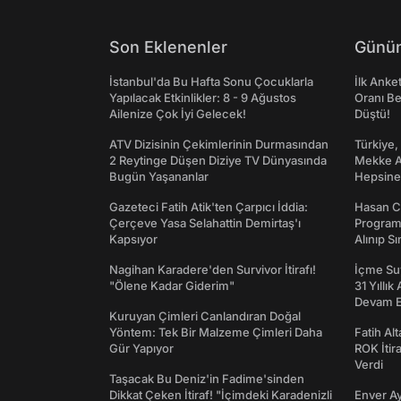
Son Eklenenler
Günün
İstanbul'da Bu Hafta Sonu Çocuklarla
İlk Anke
Yapılacak Etkinlikler: 8 - 9 Ağustos
Oranı Be
Ailenize Çok İyi Gelecek!
Düştü!
ATV Dizisinin Çekimlerinin Durmasından
Türkiye,
2 Reytinge Düşen Diziye TV Dünyasında
Mekke An
Bugün Yaşananlar
Hepsine 
Gazeteci Fatih Atik'ten Çarpıcı İddia:
Hasan C
Çerçeve Yasa Selahattin Demirtaş'ı
Programı
Kapsıyor
Alınıp Sı
Nagihan Karadere'den Survivor İtirafı!
İçme Suy
"Ölene Kadar Giderim"
31 Yıllık
Devam E
Kuruyan Çimleri Canlandıran Doğal
Yöntem: Tek Bir Malzeme Çimleri Daha
Fatih Al
Gür Yapıyor
ROK İtir
Verdi
Taşacak Bu Deniz'in Fadime'sinden
Dikkat Çeken İtiraf! "İçimdeki Karadenizli
Enver Ay