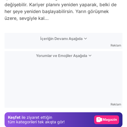
değişebilir. Kariyer planını yeniden yaparak, belki de
her şeye yeniden başlayabilirsin. Yarın görüşmek
üzere, sevgiyle kal...
İçeriğin Devamı Aşağıda
Reklam
Yorumlar ve Emojiler Aşağıda
Video
Test
Reklam
Gündem
Keşfet
ile ziyaret ettiğin
Magazin
tüm kategorileri tek akışta gör!