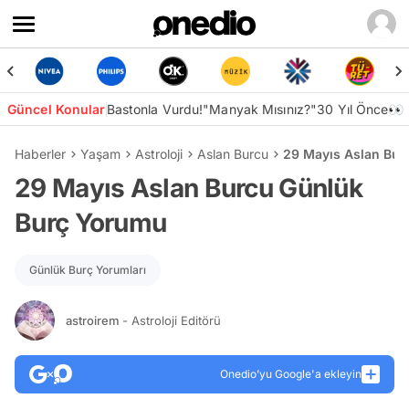
Güncel Konular
Bastonla Vurdu!
"Manyak Mısınız?"
30 Yıl Önce👀
Haberler
Yaşam
Astroloji
Aslan Burcu
29 Mayıs Aslan Bur
29 Mayıs Aslan Burcu Günlük
Burç Yorumu
Günlük Burç Yorumları
astroirem
- Astroloji Editörü
Onedio’yu Google'a ekleyin