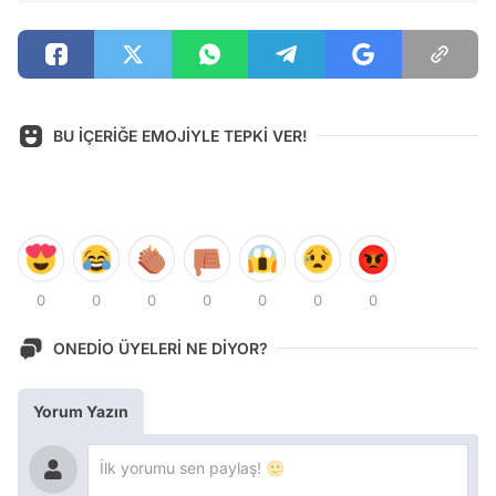
BU İÇERİĞE EMOJİYLE TEPKİ VER!
0
0
0
0
0
0
0
ONEDİO ÜYELERİ NE DİYOR?
Yorum Yazın