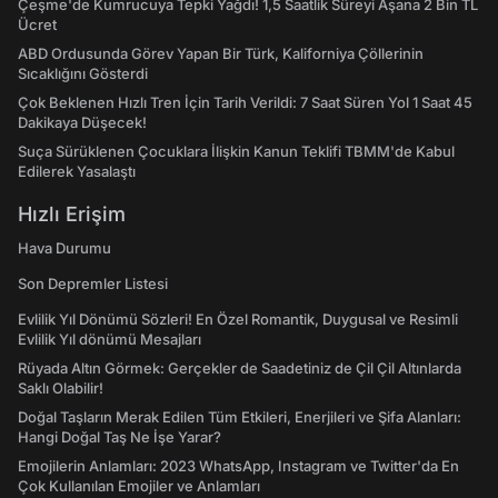
Çeşme'de Kumrucuya Tepki Yağdı! 1,5 Saatlik Süreyi Aşana 2 Bin TL
Ücret
ABD Ordusunda Görev Yapan Bir Türk, Kaliforniya Çöllerinin
Sıcaklığını Gösterdi
Çok Beklenen Hızlı Tren İçin Tarih Verildi: 7 Saat Süren Yol 1 Saat 45
Dakikaya Düşecek!
Suça Sürüklenen Çocuklara İlişkin Kanun Teklifi TBMM'de Kabul
Edilerek Yasalaştı
Hızlı Erişim
Hava Durumu
Son Depremler Listesi
Evlilik Yıl Dönümü Sözleri! En Özel Romantik, Duygusal ve Resimli
Evlilik Yıl dönümü Mesajları
Rüyada Altın Görmek: Gerçekler de Saadetiniz de Çil Çil Altınlarda
Saklı Olabilir!
Doğal Taşların Merak Edilen Tüm Etkileri, Enerjileri ve Şifa Alanları:
Hangi Doğal Taş Ne İşe Yarar?
Emojilerin Anlamları: 2023 WhatsApp, Instagram ve Twitter'da En
Çok Kullanılan Emojiler ve Anlamları