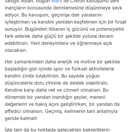
Sevgili Aslan, bugün
Mars
ile Chiron kavuşumu seni
inançların konusunda derinlemesine düşünmeye sevk
ediyor. Bu kavuşum, geçmişe dair yaralarını
iyileştirmen ve kendini yeniden keşfetmen için bir fırsat
sunuyor. Bugünden itibaren iç gücünü ve potansiyelini
fark ederek daha güçlü bir şekilde yoluna devam
edebilirsin. Yeni deneyimlere ve öğrenmeye açık
olacaksın.
Her zamankinden daha enerjik ve motive bir şekilde
başladığın gün içinde spor ve fiziksel aktivitelerle
kendini zinde tutabilirsin. Bu sayede yoğun
düşüncelerle dolu zihnine de destek olabilirsin.
Kendine karşı daha net ve cömert olmalısın. Bu
dönemde bir yandan inandığın şeyler, manevi
değerlerin ve bakış açını geliştirirken, bir yandan da
affedici olmalısın. Geçmiş, kelimenin tam anlamıyla
geride kalmalı!
İşte tam da bu noktada gelecekten beklentilerin