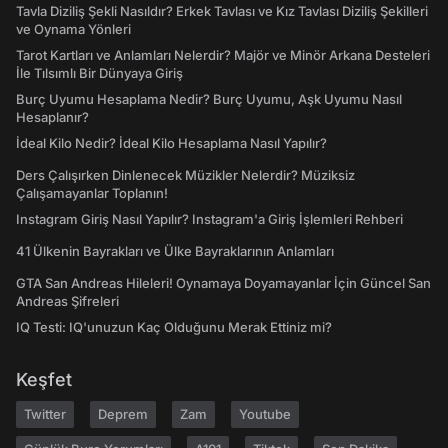
Tavla Diziliş Şekli Nasıldır? Erkek Tavlası ve Kız Tavlası Diziliş Şekilleri
ve Oynama Yönleri
Tarot Kartları ve Anlamları Nelerdir? Majör ve Minör Arkana Desteleri
İle Tılsımlı Bir Dünyaya Giriş
Burç Uyumu Hesaplama Nedir? Burç Uyumu, Aşk Uyumu Nasıl
Hesaplanır?
İdeal Kilo Nedir? İdeal Kilo Hesaplama Nasıl Yapılır?
Ders Çalışırken Dinlenecek Müzikler Nelerdir? Müziksiz
Çalışamayanlar Toplanın!
Instagram Giriş Nasıl Yapılır? Instagram'a Giriş İşlemleri Rehberi
41 Ülkenin Bayrakları ve Ülke Bayraklarının Anlamları
GTA San Andreas Hileleri! Oynamaya Doyamayanlar İçin Güncel San
Andreas Şifreleri
IQ Testi: IQ'unuzun Kaç Olduğunu Merak Ettiniz mi?
Keşfet
Twitter
Deprem
Zam
Youtube