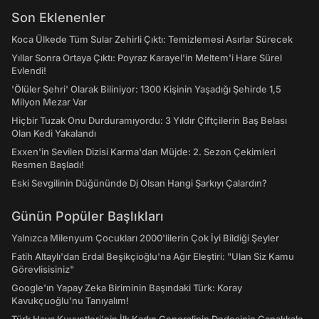
Son Eklenenler
Koca Ülkede Tüm Sular Zehirli Çıktı: Temizlemesi Asırlar Sürecek
Yıllar Sonra Ortaya Çıktı: Poyraz Karayel'in Meltem'i Hare Sürel
Evlendi!
'Ölüler Şehri' Olarak Biliniyor: 1300 Kişinin Yaşadığı Şehirde 1,5
Milyon Mezar Var
Hiçbir Tuzak Onu Durduramıyordu: 3 Yıldır Çiftçilerin Baş Belası
Olan Kedi Yakalandı
Exxen'in Sevilen Dizisi Karma'dan Müjde: 2. Sezon Çekimleri
Resmen Başladı!
Eski Sevgilinin Düğününde Dj Olsan Hangi Şarkıyı Çalardın?
Günün Popüler Başlıkları
Yalnızca Milenyum Çocukları 2000'lilerin Çok İyi Bildiği Şeyler
Fatih Altaylı'dan Erdal Beşikçioğlu'na Ağır Eleştiri: "Ulan Siz Kamu
Görevlisisiniz"
Google'ın Yapay Zeka Biriminin Başındaki Türk: Koray
Kavukçuoğlu'nu Tanıyalım!