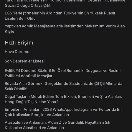
Türk Hava Kuvvetleri'nin İlk Kadın Generalinin Dedesinin Çanakkale
Gazisi Olduğu Ortaya Çıktı
LGS Yerleştirmelerinin Ardından Türkiye'nin En Yüksek Puanlı
Liseleri Belli Oldu
Yaptıkları Komik Mesajlaşmalarla İletişimden Maksimum Verim Alan
Kişiler
Hızlı Erişim
Hava Durumu
Son Depremler Listesi
Evlilik Yıl Dönümü Sözleri! En Özel Romantik, Duygusal ve Resimli
Evlilik Yıl dönümü Mesajları
Rüyada Altın Görmek: Gerçekler de Saadetiniz de Çil Çil Altınlarda
Saklı Olabilir!
Doğal Taşların Merak Edilen Tüm Etkileri, Enerjileri ve Şifa Alanları:
Hangi Doğal Taş Ne İşe Yarar?
Emojilerin Anlamları: 2023 WhatsApp, Instagram ve Twitter'da En
Çok Kullanılan Emojiler ve Anlamları
Atasözleri ve Anlamları: A'dan Z'ye Gündelik Hayatta En Sık
Kullanılan Atasözleri ve Anlamları