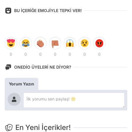
BU İÇERİĞE EMOJİYLE TEPKİ VER!
0
0
0
0
0
0
0
ONEDİO ÜYELERİ NE DİYOR?
Yorum Yazın
En Yeni İçerikler!