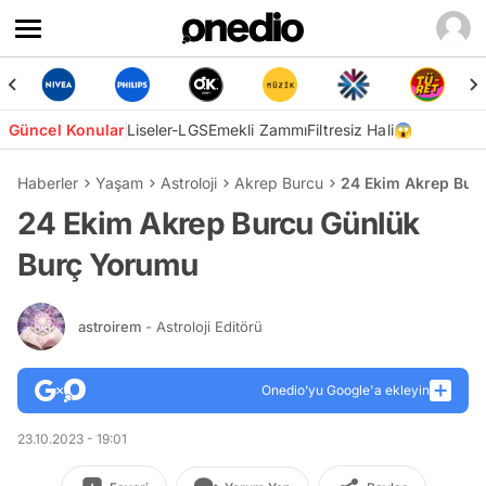
Güncel Konular
Liseler-LGS
Emekli Zammı
Filtresiz Hali😱
Haberler
Yaşam
Astroloji
Akrep Burcu
24 Ekim Akrep Bur
24 Ekim Akrep Burcu Günlük
Burç Yorumu
astroirem
- Astroloji Editörü
Onedio’yu Google'a ekleyin
23.10.2023 - 19:01