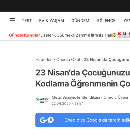
TEST
EV & YAŞAM
GÜNDEM
EĞLENCE
YE
Güncel Konular
Liseler-LGS
Emekli Zammı
Filtresiz Hali😱
Haberler
Onedio Özel
23 Nisan’da Çocuğunuz
Çocuğunuza 11 Faydas
23 Nisan’da Çocuğunuzun
Kodlama Öğrenmenin Çoc
Metal SanayicileriSendikası
- Onedio Üyesi
22.04.2020 - 23:54
Onedio’yu Google’da tercih edil