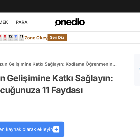
MEK
PARA
Zone Okey
Seri Diz
un Gelişimine Katkı Sağlayın: Kodlama Öğrenmenin
ı
 Gelişimine Katkı Sağlayın:
uğunuza 11 Faydası
en kaynak olarak ekleyin