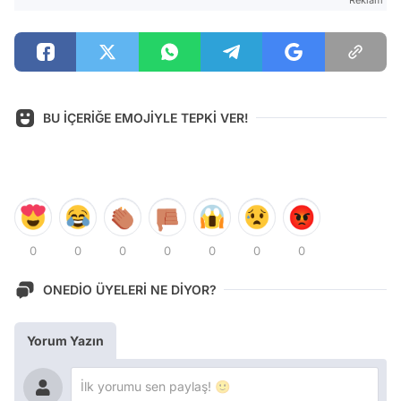
BU İÇERİĞE EMOJİYLE TEPKİ VER!
0
0
0
0
0
0
0
ONEDİO ÜYELERİ NE DİYOR?
Yorum Yazın