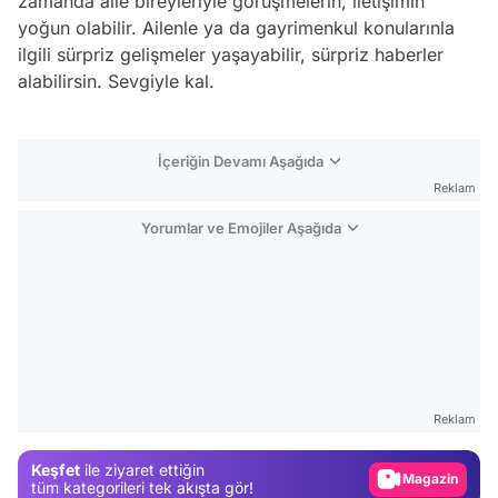
zamanda aile bireyleriyle görüşmelerin, iletişimin
yoğun olabilir. Ailenle ya da gayrimenkul konularınla
ilgili sürpriz gelişmeler yaşayabilir, sürpriz haberler
alabilirsin. Sevgiyle kal.
İçeriğin Devamı Aşağıda
Reklam
Yorumlar ve Emojiler Aşağıda
Video
Test
Reklam
Gündem
Keşfet
ile ziyaret ettiğin
Magazin
tüm kategorileri tek akışta gör!