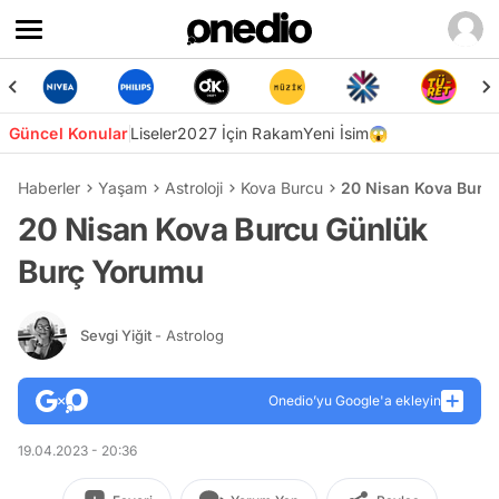
Güncel Konular
Liseler
2027 İçin Rakam
Yeni İsim😱
Haberler
Yaşam
Astroloji
Kova Burcu
20 Nisan Kova Burc
20 Nisan Kova Burcu Günlük
Burç Yorumu
Sevgi Yiğit
- Astrolog
Onedio’yu Google'a ekleyin
19.04.2023 - 20:36