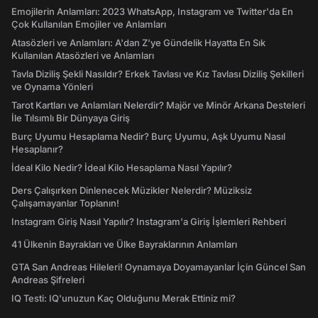
Emojilerin Anlamları: 2023 WhatsApp, Instagram ve Twitter'da En
Çok Kullanılan Emojiler ve Anlamları
Atasözleri ve Anlamları: A'dan Z'ye Gündelik Hayatta En Sık
Kullanılan Atasözleri ve Anlamları
Tavla Diziliş Şekli Nasıldır? Erkek Tavlası ve Kız Tavlası Diziliş Şekilleri
ve Oynama Yönleri
Tarot Kartları ve Anlamları Nelerdir? Majör ve Minör Arkana Desteleri
İle Tılsımlı Bir Dünyaya Giriş
Burç Uyumu Hesaplama Nedir? Burç Uyumu, Aşk Uyumu Nasıl
Hesaplanır?
İdeal Kilo Nedir? İdeal Kilo Hesaplama Nasıl Yapılır?
Ders Çalışırken Dinlenecek Müzikler Nelerdir? Müziksiz
Çalışamayanlar Toplanın!
Instagram Giriş Nasıl Yapılır? Instagram'a Giriş İşlemleri Rehberi
41 Ülkenin Bayrakları ve Ülke Bayraklarının Anlamları
GTA San Andreas Hileleri! Oynamaya Doyamayanlar İçin Güncel San
Andreas Şifreleri
IQ Testi: IQ'unuzun Kaç Olduğunu Merak Ettiniz mi?