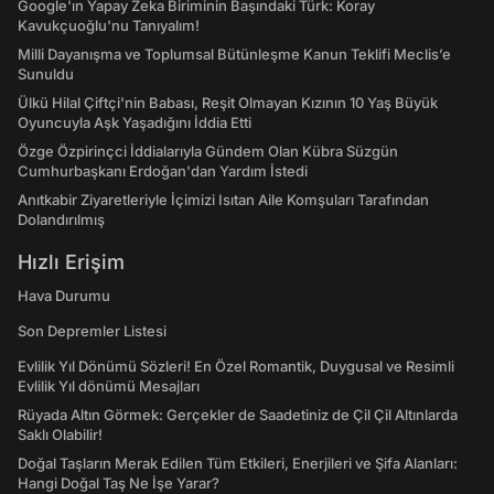
Google'ın Yapay Zeka Biriminin Başındaki Türk: Koray
Kavukçuoğlu'nu Tanıyalım!
Milli Dayanışma ve Toplumsal Bütünleşme Kanun Teklifi Meclis’e
Sunuldu
Ülkü Hilal Çiftçi'nin Babası, Reşit Olmayan Kızının 10 Yaş Büyük
Oyuncuyla Aşk Yaşadığını İddia Etti
Özge Özpirinçci İddialarıyla Gündem Olan Kübra Süzgün
Cumhurbaşkanı Erdoğan'dan Yardım İstedi
Anıtkabir Ziyaretleriyle İçimizi Isıtan Aile Komşuları Tarafından
Dolandırılmış
Hızlı Erişim
Hava Durumu
Son Depremler Listesi
Evlilik Yıl Dönümü Sözleri! En Özel Romantik, Duygusal ve Resimli
Evlilik Yıl dönümü Mesajları
Rüyada Altın Görmek: Gerçekler de Saadetiniz de Çil Çil Altınlarda
Saklı Olabilir!
Doğal Taşların Merak Edilen Tüm Etkileri, Enerjileri ve Şifa Alanları:
Hangi Doğal Taş Ne İşe Yarar?