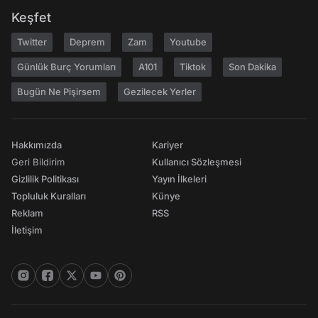
Keşfet
Twitter
Deprem
Zam
Youtube
Günlük Burç Yorumları
A101
Tiktok
Son Dakika
Bugün Ne Pişirsem
Gezilecek Yerler
Hakkımızda
Kariyer
Geri Bildirim
Kullanıcı Sözleşmesi
Gizlilik Politikası
Yayın İlkeleri
Topluluk Kuralları
Künye
Reklam
RSS
İletişim