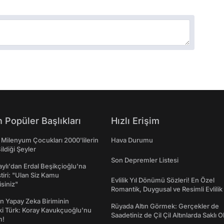
 Popüler Başlıkları
Hızlı Erişim
 Milenyum Çocukları 2000'lilerin
Hava Durumu
ildiği Şeyler
Son Depremler Listesi
taylı'dan Erdal Beşikçioğlu'na
ştiri: "Ulan Siz Kamu
Evlilik Yıl Dönümü Sözleri! En Özel
isiniz"
Romantik, Duygusal ve Resimli Evlilik 
dönümü Mesajları
n Yapay Zeka Biriminin
Rüyada Altın Görmek: Gerçekler de
ki Türk: Koray Kavukçuoğlu'nu
Saadetiniz de Çil Çil Altınlarda Saklı Ol
m!