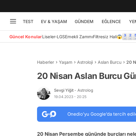
TEST
EV & YAŞAM
GÜNDEM
EĞLENCE
YE
Güncel Konular
Liseler-LGS
Emekli Zammı
Filtresiz Hali😱
Haberler
Yaşam
Astroloji
Aslan Burcu
20 N
20 Nisan Aslan Burcu Gü
Sevgi Yiğit
- Astrolog
19.04.2023 - 20:25
Onedio’yu Google’da tercih edil
20 Nisan Perşembe
gününde burçları nele