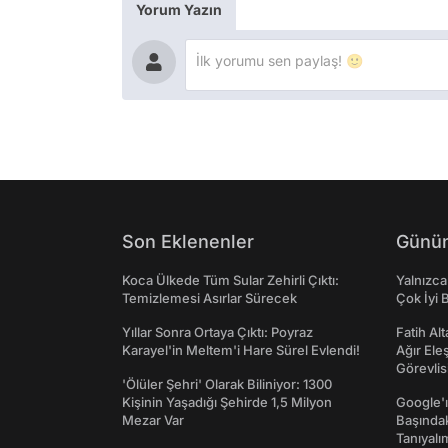
Yorum Yazın
Son Eklenenler
Günün
Koca Ülkede Tüm Sular Zehirli Çıktı:
Yalnızca
Temizlemesi Asırlar Sürecek
Çok İyi B
Yıllar Sonra Ortaya Çıktı: Poyraz
Fatih Al
Karayel'in Meltem'i Hare Sürel Evlendi!
Ağır Ele
Görevlis
'Ölüler Şehri' Olarak Biliniyor: 1300
Kişinin Yaşadığı Şehirde 1,5 Milyon
Google'ı
Mezar Var
Başında
Tanıyalı