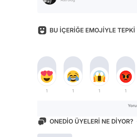
BU İÇERİĞE EMOJİYLE TEPKİ
1
1
1
1
Yoru
ONEDİO ÜYELERİ NE DİYOR?