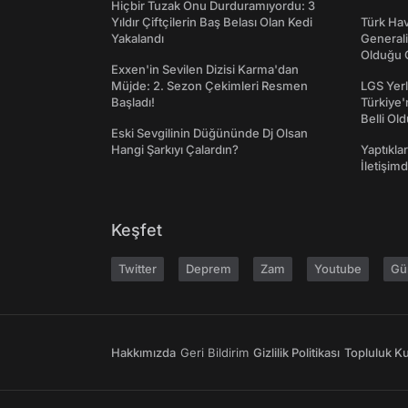
Hiçbir Tuzak Onu Durduramıyordu: 3
Yıldır Çiftçilerin Baş Belası Olan Kedi
Türk Hav
Yakalandı
Generali
Olduğu O
Exxen'in Sevilen Dizisi Karma'dan
Müjde: 2. Sezon Çekimleri Resmen
LGS Yerl
Başladı!
Türkiye'
Belli Ol
Eski Sevgilinin Düğününde Dj Olsan
Hangi Şarkıyı Çalardın?
Yaptıkla
İletişim
Keşfet
Twitter
Deprem
Zam
Youtube
Gü
Hakkımızda
Geri Bildirim
Gizlilik Politikası
Topluluk Kur