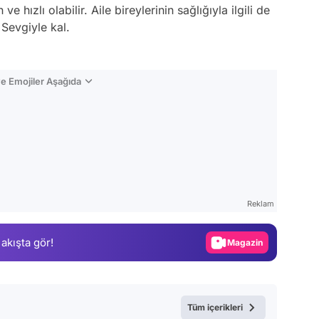
 hızlı olabilir. Aile bireylerinin sağlığıyla ilgili de
. Sevgiyle kal.
e Emojiler Aşağıda
Video
Test
Reklam
Gündem
 akışta gör!
Magazin
Video
Test
Tüm içerikleri