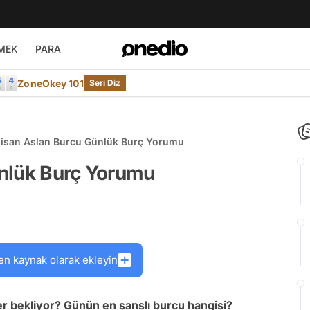
MEK
PARA
ZoneOkey 101
Seri Diz
isan Aslan Burcu Günlük Burç Yorumu
nlük Burç Yorumu
en kaynak olarak ekleyin
r bekliyor? Günün en şanslı burcu hangisi?