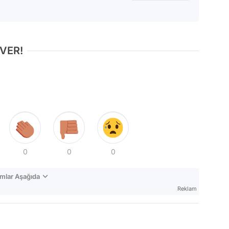
 VER!
0
0
0
mlar Aşağıda
Reklam