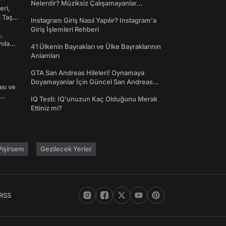
Nelerdir? Müziksiz Çalışamayanlar
eri,
Toplanın!
l Taş
Instagram Giriş Nasıl Yapılır? Instagram'a
Giriş İşlemleri Rehberi
,
nılan
41 Ülkenin Bayrakları ve Ülke Bayraklarının
Anlamları
GTA San Andreas Hileleri! Oynamaya
Doyamayanlar İçin Güncel San Andreas
ası ve
Şifreleri
IQ Testi: IQ'unuzun Kaç Olduğunu Merak
Ettiniz mi?
işirsem
Gezilecek Yerler
RSS