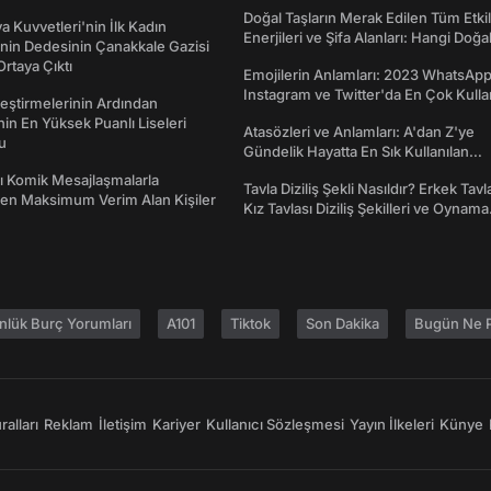
Doğal Taşların Merak Edilen Tüm Etkil
a Kuvvetleri'nin İlk Kadın
Enerjileri ve Şifa Alanları: Hangi Doğa
nin Dedesinin Çanakkale Gazisi
Ne İşe Yarar?
rtaya Çıktı
Emojilerin Anlamları: 2023 WhatsApp
Instagram ve Twitter'da En Çok Kulla
eştirmelerinin Ardından
Emojiler ve Anlamları
nin En Yüksek Puanlı Liseleri
Atasözleri ve Anlamları: A'dan Z'ye
du
Gündelik Hayatta En Sık Kullanılan
Atasözleri ve Anlamları
rı Komik Mesajlaşmalarla
Tavla Diziliş Şekli Nasıldır? Erkek Tavl
den Maksimum Verim Alan Kişiler
Kız Tavlası Diziliş Şekilleri ve Oynama
Yönleri
nlük Burç Yorumları
A101
Tiktok
Son Dakika
Bugün Ne P
alları
Reklam
İletişim
Kariyer
Kullanıcı Sözleşmesi
Yayın İlkeleri
Künye