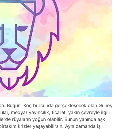
aba. Bugün, Koç burcunda gerçekleşecek olan Güneş
lar, medya/ yayıncılık, ticaret, yakın çevreyle ilgili
lerde rüyaların yoğun olabilir. Bunun yanında aşk
ili birtakım krizler yaşayabilirsin. Aynı zamanda iş