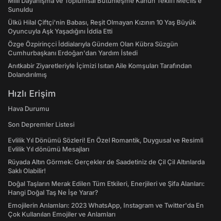
Milli Dayanışma ve Toplumsal Bütünleşme Kanun Teklifi Meclis’e
Sunuldu
Ülkü Hilal Çiftçi'nin Babası, Reşit Olmayan Kızının 10 Yaş Büyük
Oyuncuyla Aşk Yaşadığını İddia Etti
Özge Özpirinçci İddialarıyla Gündem Olan Kübra Süzgün
Cumhurbaşkanı Erdoğan'dan Yardım İstedi
Anıtkabir Ziyaretleriyle İçimizi Isıtan Aile Komşuları Tarafından
Dolandırılmış
Hızlı Erişim
Hava Durumu
Son Depremler Listesi
Evlilik Yıl Dönümü Sözleri! En Özel Romantik, Duygusal ve Resimli
Evlilik Yıl dönümü Mesajları
Rüyada Altın Görmek: Gerçekler de Saadetiniz de Çil Çil Altınlarda
Saklı Olabilir!
Doğal Taşların Merak Edilen Tüm Etkileri, Enerjileri ve Şifa Alanları:
Hangi Doğal Taş Ne İşe Yarar?
Emojilerin Anlamları: 2023 WhatsApp, Instagram ve Twitter'da En
Çok Kullanılan Emojiler ve Anlamları