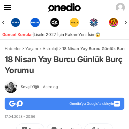
Güncel Konular
Liseler
2027 İçin Rakam
Yeni İsim😱
Haberler
Yaşam
Astroloji
18 Nisan Yay Burcu Günlük Burç
18 Nisan Yay Burcu Günlük Burç
Yorumu
Sevgi Yiğit
- Astrolog
Onedio’yu Google'a ekleyin
17.04.2023 - 20:56