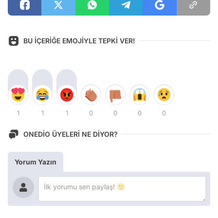
BU İÇERİĞE EMOJİYLE TEPKİ VER!
1
1
1
0
0
0
0
ONEDİO ÜYELERİ NE DİYOR?
Yorum Yazın