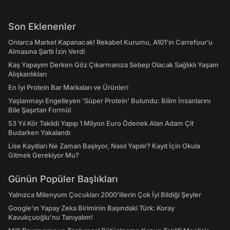
Son Eklenenler
Onlarca Market Kapanacak! Rekabet Kurumu, A101’in Carrefour’u
Almasına Şartlı İzin Verdi
Kaş Yapayım Derken Göz Çıkarmanıza Sebep Olacak Sağlıklı Yaşam
Alışkanlıkları
En İyi Protein Bar Markaları ve Ürünleri
Yaşlanmayı Engelleyen 'Süper Protein' Bulundu: Bilim İnsanlarını
Bile Şaşırtan Formül
53 Yıl Kör Taklidi Yapıp 1 Milyon Euro Ödenek Alan Adam Çit
Budarken Yakalandı
Lise Kayıtları Ne Zaman Başlıyor, Nasıl Yapılır? Kayıt İçin Okula
Gitmek Gerekiyor Mu?
Günün Popüler Başlıkları
Yalnızca Milenyum Çocukları 2000'lilerin Çok İyi Bildiği Şeyler
Google'ın Yapay Zeka Biriminin Başındaki Türk: Koray
Kavukçuoğlu'nu Tanıyalım!