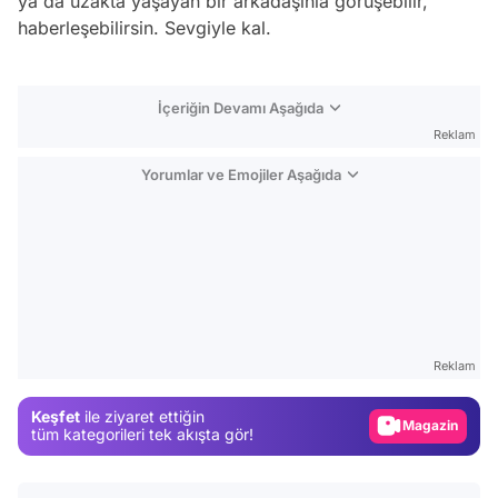
ya da uzakta yaşayan bir arkadaşınla görüşebilir,
haberleşebilirsin. Sevgiyle kal.
İçeriğin Devamı Aşağıda
Reklam
Yorumlar ve Emojiler Aşağıda
Video
Test
Reklam
Gündem
Keşfet
ile ziyaret ettiğin
Magazin
tüm kategorileri tek akışta gör!
Video