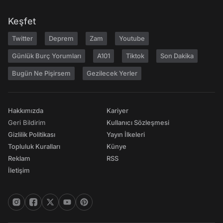
Keşfet
Twitter
Deprem
Zam
Youtube
Günlük Burç Yorumları
A101
Tiktok
Son Dakika
Bugün Ne Pişirsem
Gezilecek Yerler
Hakkımızda
Kariyer
Geri Bildirim
Kullanıcı Sözleşmesi
Gizlilik Politikası
Yayın İlkeleri
Topluluk Kuralları
Künye
Reklam
RSS
İletişim