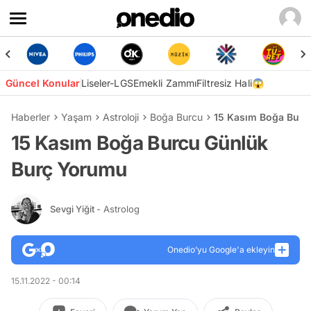
Güncel Konular
Liseler-LGS
Emekli Zammı
Filtresiz Hali😱
Haberler
Yaşam
Astroloji
Boğa Burcu
15 Kasım Boğa Burc
15 Kasım Boğa Burcu Günlük
Burç Yorumu
Sevgi Yiğit
- Astrolog
Onedio’yu Google'a ekleyin
15.11.2022 - 00:14