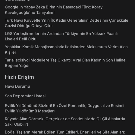
Google'ın Yapay Zeka Biriminin Başındaki Türk: Koray
Kavukçuoğlu'nu Tanıyalım!
Türk Hava Kuvvetleri'nin İlk Kadın Generalinin Dedesinin Çanakkale
Gazisi Olduğu Ortaya Çıktı
LGS Yerleştirmelerinin Ardından Türkiye'nin En Yüksek Puanlı
Liseleri Belli Oldu
Yaptıkları Komik Mesajlaşmalarla İletişimden Maksimum Verim Alan
Kişiler
Tarla İşçisiydi Modellere Taş Çıkarttı: Viral Olan Kadının Son Haline
Beğeni Yağdı
Hızlı Erişim
Hava Durumu
Son Depremler Listesi
Evlilik Yıl Dönümü Sözleri! En Özel Romantik, Duygusal ve Resimli
Evlilik Yıl dönümü Mesajları
Rüyada Altın Görmek: Gerçekler de Saadetiniz de Çil Çil Altınlarda
Saklı Olabilir!
Doğal Taşların Merak Edilen Tüm Etkileri, Enerjileri ve Şifa Alanları: