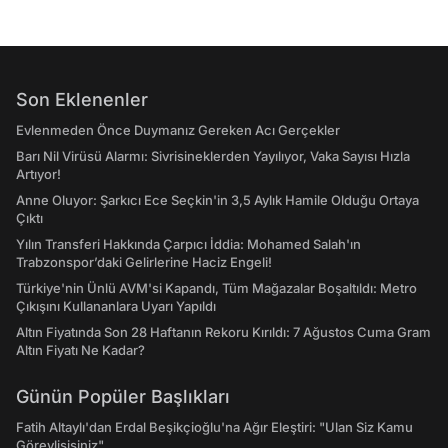
Son Eklenenler
Evlenmeden Önce Duymanız Gereken Acı Gerçekler
Barı Nil Virüsü Alarmı: Sivrisineklerden Yayılıyor, Vaka Sayısı Hızla
Artıyor!
Anne Oluyor: Şarkıcı Ece Seçkin'in 3,5 Aylık Hamile Olduğu Ortaya
Çıktı
Yılın Transferi Hakkında Çarpıcı İddia: Mohamed Salah'ın
Trabzonspor’daki Gelirlerine Haciz Engeli!
Türkiye'nin Ünlü AVM'si Kapandı, Tüm Mağazalar Boşaltıldı: Metro
Çıkışını Kullananlara Uyarı Yapıldı
Altın Fiyatında Son 28 Haftanın Rekoru Kırıldı: 7 Ağustos Cuma Gram
Altın Fiyatı Ne Kadar?
Günün Popüler Başlıkları
Fatih Altaylı'dan Erdal Beşikçioğlu'na Ağır Eleştiri: "Ulan Siz Kamu
Görevlisisiniz"