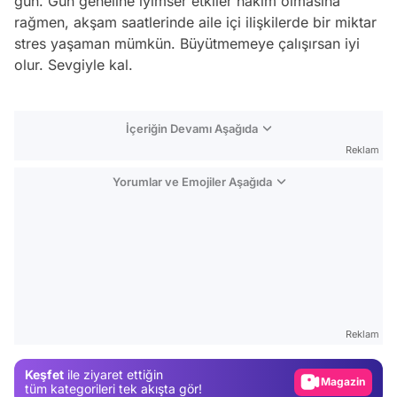
gün. Gün geneline iyimser etkiler hakim olmasına
rağmen, akşam saatlerinde aile içi ilişkilerde bir miktar
stres yaşaman mümkün. Büyütmemeye çalışırsan iyi
olur. Sevgiyle kal.
İçeriğin Devamı Aşağıda
Reklam
Yorumlar ve Emojiler Aşağıda
Video
Test
Reklam
Gündem
Keşfet
ile ziyaret ettiğin
Magazin
tüm kategorileri tek akışta gör!