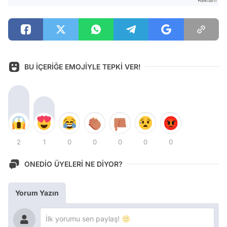
BU İÇERİĞE EMOJİYLE TEPKİ VER!
2
1
0
0
0
0
0
ONEDİO ÜYELERİ NE DİYOR?
Yorum Yazın