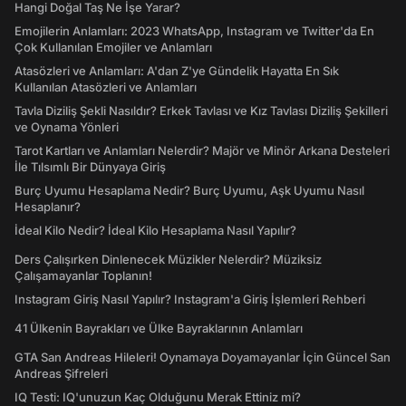
Hangi Doğal Taş Ne İşe Yarar?
Emojilerin Anlamları: 2023 WhatsApp, Instagram ve Twitter'da En
Çok Kullanılan Emojiler ve Anlamları
Atasözleri ve Anlamları: A'dan Z'ye Gündelik Hayatta En Sık
Kullanılan Atasözleri ve Anlamları
Tavla Diziliş Şekli Nasıldır? Erkek Tavlası ve Kız Tavlası Diziliş Şekilleri
ve Oynama Yönleri
Tarot Kartları ve Anlamları Nelerdir? Majör ve Minör Arkana Desteleri
İle Tılsımlı Bir Dünyaya Giriş
Burç Uyumu Hesaplama Nedir? Burç Uyumu, Aşk Uyumu Nasıl
Hesaplanır?
İdeal Kilo Nedir? İdeal Kilo Hesaplama Nasıl Yapılır?
Ders Çalışırken Dinlenecek Müzikler Nelerdir? Müziksiz
Çalışamayanlar Toplanın!
Instagram Giriş Nasıl Yapılır? Instagram'a Giriş İşlemleri Rehberi
41 Ülkenin Bayrakları ve Ülke Bayraklarının Anlamları
GTA San Andreas Hileleri! Oynamaya Doyamayanlar İçin Güncel San
Andreas Şifreleri
IQ Testi: IQ'unuzun Kaç Olduğunu Merak Ettiniz mi?