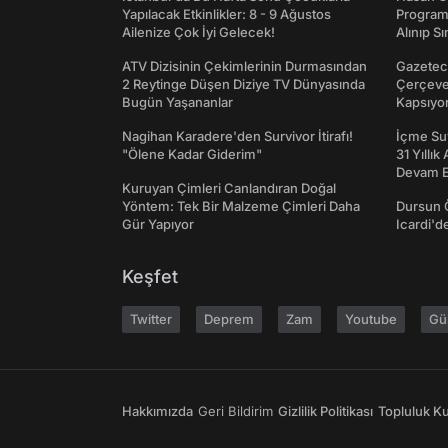
Yapılacak Etkinlikler: 8 - 9 Ağustos
Programı
Ailenize Çok İyi Gelecek!
Alınıp Sı
ATV Dizisinin Çekimlerinin Durmasından
Gazeteci
2 Reytinge Düşen Diziye TV Dünyasında
Çerçeve 
Bugün Yaşananlar
Kapsıyo
Nagihan Karadere'den Survivor İtirafı!
İçme Suy
"Ölene Kadar Giderim"
31 Yıllık
Devam E
Kuruyan Çimleri Canlandıran Doğal
Yöntem: Tek Bir Malzeme Çimleri Daha
Dursun 
Gür Yapıyor
Icardi'd
Keşfet
Twitter
Deprem
Zam
Youtube
Gü
Hakkımızda
Geri Bildirim
Gizlilik Politikası
Topluluk Kur