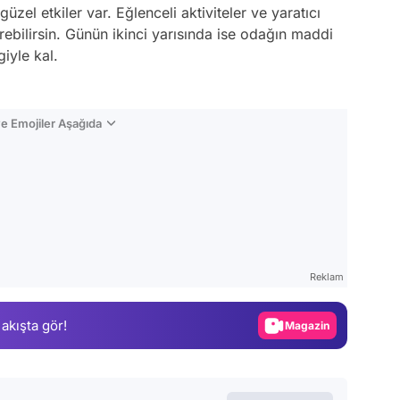
zel etkiler var. Eğlenceli aktiviteler ve yaratıcı
irebilirsin. Günün ikinci yarısında ise odağın maddi
iyle kal.
e Emojiler Aşağıda
Video
Test
Reklam
Gündem
 akışta gör!
Magazin
Video
Test