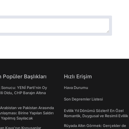
 Popüler Başlıkları
Hızlı Erişim
t Sonucu: YENİ Parti'nin Oy
Hava Durumu
lli Oldu, CHP Barajın Altına
Son Depremler Listesi
 Arabistan ve Pakistan Arasında
Evlilik Yıl Dönümü Sözleri! En Özel
laşması: Birine Yapılan Saldırı
Romantik, Duygusal ve Resimli Evlilik 
Yapılmış Sayılacak
dönümü Mesajları
Rüyada Altın Görmek: Gerçekler de
an Kaya’nın Konuşanlar