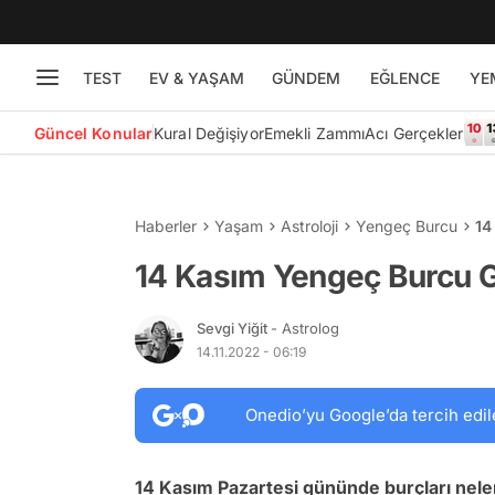
TEST
EV & YAŞAM
GÜNDEM
EĞLENCE
YE
Güncel Konular
Kural Değişiyor
Emekli Zammı
Acı Gerçekler
Haberler
Yaşam
Astroloji
Yengeç Burcu
14
14 Kasım Yengeç Burcu 
Sevgi Yiğit
- Astrolog
14.11.2022 - 06:19
Onedio’yu Google’da tercih edil
14 Kasım Pazartesi gününde burçları nele