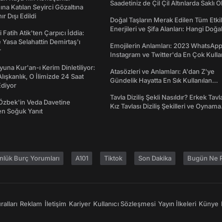
Saadetiniz de Çil Çil Altınlarda Saklı Ol
na Katılan Seyirci Gözaltına
nır Dışı Edildi
Doğal Taşların Merak Edilen Tüm Etkil
Enerjileri ve Şifa Alanları: Hangi Doğa
 Fatih Atik'ten Çarpıcı İddia:
Ne İşe Yarar?
Yasa Selahattin Demirtaş'ı
Emojilerin Anlamları: 2023 WhatsApp
r
Instagram ve Twitter'da En Çok Kulla
Emojiler ve Anlamları
una Kur'an-ı Kerim Dinletiliyor:
Atasözleri ve Anlamları: A'dan Z'ye
 Alışkanlık, O İlimizde 24 Saat
Gündelik Hayatta En Sık Kullanılan
diyor
Atasözleri ve Anlamları
Tavla Diziliş Şekli Nasıldır? Erkek Tavl
Özbek'in Veda Davetine
Kız Tavlası Diziliş Şekilleri ve Oynama
en Soğuk Yanıt
Yönleri
nlük Burç Yorumları
A101
Tiktok
Son Dakika
Bugün Ne P
alları
Reklam
İletişim
Kariyer
Kullanıcı Sözleşmesi
Yayın İlkeleri
Künye