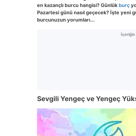
en kazançlı burcu hangisi? Günlük
burç
yo
Pazartesi günü nasıl geçecek? İşte yeni g
burcunuzun yorumları...
İçeriği
Sevgili Yengeç ve Yengeç Yük