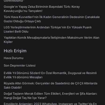
Görevlisisiniz"
Google'ın Yapay Zeka Biriminin Başındaki Türk: Koray
Kavukçuoğlu'nu Tanıyalım!
Türk Hava Kuvvetleri'nin İlk Kadın Generalinin Dedesinin Çanakkale
Gazisi Olduğu Ortaya Çıktı
LGS Yerleştirmelerinin Ardından Türkiye'nin En Yüksek Puanlı
Liseleri Belli Oldu
Yaptıkları Komik Mesajlaşmalarla İletişimden Maksimum Verim Alan
Kişiler
Hızlı Erişim
Hava Durumu
Son Depremler Listesi
Evlilik Yıl Dönümü Sözleri! En Özel Romantik, Duygusal ve Resimli
Evlilik Yıl dönümü Mesajları
Rüyada Altın Görmek: Gerçekler de Saadetiniz de Çil Çil Altınlarda
Saklı Olabilir!
Doğal Taşların Merak Edilen Tüm Etkileri, Enerjileri ve Şifa Alanları:
Hangi Doğal Taş Ne İşe Yarar?
Emojilerin Anlamları: 2023 WhatsApp, Instagram ve Twitter'da En