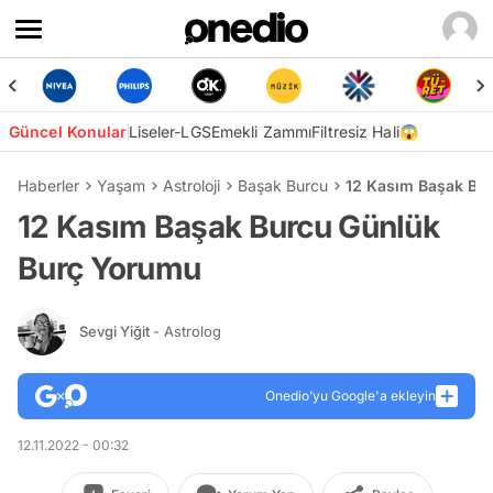
Güncel Konular
Liseler-LGS
Emekli Zammı
Filtresiz Hali😱
Haberler
Yaşam
Astroloji
Başak Burcu
12 Kasım Başak Bu
12 Kasım Başak Burcu Günlük
Burç Yorumu
Sevgi Yiğit
- Astrolog
Onedio’yu Google'a ekleyin
12.11.2022 - 00:32