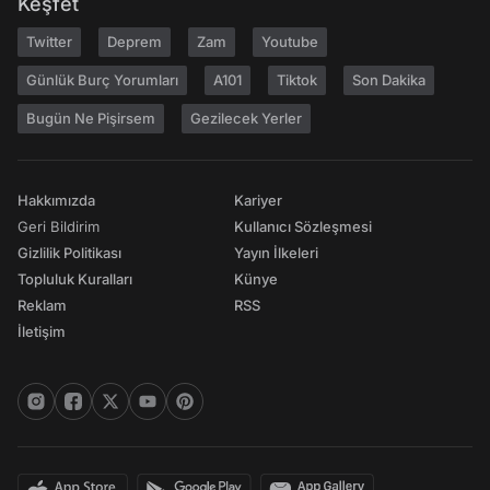
Keşfet
Twitter
Deprem
Zam
Youtube
Günlük Burç Yorumları
A101
Tiktok
Son Dakika
Bugün Ne Pişirsem
Gezilecek Yerler
Hakkımızda
Kariyer
Geri Bildirim
Kullanıcı Sözleşmesi
Gizlilik Politikası
Yayın İlkeleri
Topluluk Kuralları
Künye
Reklam
RSS
İletişim