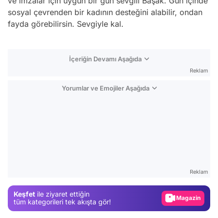
ve imzalar için uygun bir gün sevgili Başak. Gün içinde
sosyal çevrenden bir kadının desteğini alabilir, ondan
fayda görebilirsin. Sevgiyle kal.
İçeriğin Devamı Aşağıda
Reklam
Yorumlar ve Emojiler Aşağıda
Video
Test
Reklam
Gündem
Keşfet
ile ziyaret ettiğin
Magazin
tüm kategorileri tek akışta gör!
Video