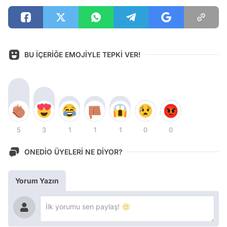
BU İÇERİĞE EMOJİYLE TEPKİ VER!
5
3
1
1
1
0
0
ONEDİO ÜYELERİ NE DİYOR?
Yorum Yazın