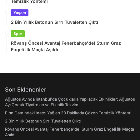
Temizlik Yöntemi
Yaşam
2 Bin Yıllık Betonun Sırrı Tuvaletten Çıktı
Spor
Rövanş Öncesi Avantaj Fenerbahçe'de! Sturm Graz
Engeli İlk Maçta Aşıldı
Son Eklenenler
Ağustos Ayında İstanbul'da Çocuklarla Yapılacak Etkinlikler: Ağustos
Ayı Çocuk Tiyatroları ve Etkinlik Takvimi
Fırın Camındaki İnatçı Yağları 20 Dakikada Çözen Temizlik Yöntemi
2 Bin Yıllık Betonun Sırrı Tuvaletten Çıktı
Rövanş Öncesi Avantaj Fenerbahçe'de! Sturm Graz Engeli İlk Maçta
Aşıldı