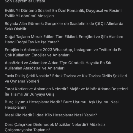
Son Depremler Listesi
Evlilik Yıl Dönümü Sözleri! En Özel Romantik, Duygusal ve Resimli
Evlilik Yıl dönümü Mesajları
Rüyada Altın Görmek: Gerçekler de Saadetiniz de Çil Çil Altınlarda
Saklı Olabilir!
Doğal Taşların Merak Edilen Tüm Etkileri, Enerjileri ve Şifa Alanları:
Hangi Doğal Taş Ne İşe Yarar?
Emojilerin Anlamları: 2023 WhatsApp, Instagram ve Twitter'da En
Çok Kullanılan Emojiler ve Anlamları
Atasözleri ve Anlamları: A'dan Z'ye Gündelik Hayatta En Sık
Kullanılan Atasözleri ve Anlamları
Tavla Diziliş Şekli Nasıldır? Erkek Tavlası ve Kız Tavlası Diziliş Şekilleri
ve Oynama Yönleri
Tarot Kartları ve Anlamları Nelerdir? Majör ve Minör Arkana Desteleri
İle Tılsımlı Bir Dünyaya Giriş
Burç Uyumu Hesaplama Nedir? Burç Uyumu, Aşk Uyumu Nasıl
Hesaplanır?
İdeal Kilo Nedir? İdeal Kilo Hesaplama Nasıl Yapılır?
Ders Çalışırken Dinlenecek Müzikler Nelerdir? Müziksiz
Çalışamayanlar Toplanın!