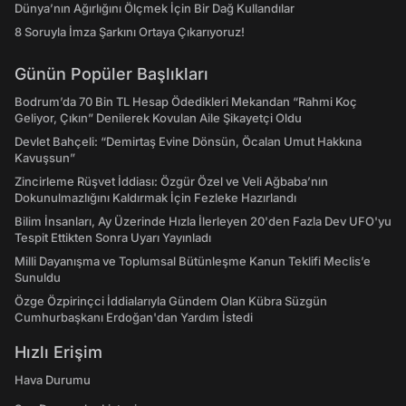
Dünya’nın Ağırlığını Ölçmek İçin Bir Dağ Kullandılar
8 Soruyla İmza Şarkını Ortaya Çıkarıyoruz!
Günün Popüler Başlıkları
Bodrum’da 70 Bin TL Hesap Ödedikleri Mekandan “Rahmi Koç
Geliyor, Çıkın” Denilerek Kovulan Aile Şikayetçi Oldu
Devlet Bahçeli: “Demirtaş Evine Dönsün, Öcalan Umut Hakkına
Kavuşsun”
Zincirleme Rüşvet İddiası: Özgür Özel ve Veli Ağbaba’nın
Dokunulmazlığını Kaldırmak İçin Fezleke Hazırlandı
Bilim İnsanları, Ay Üzerinde Hızla İlerleyen 20'den Fazla Dev UFO'yu
Tespit Ettikten Sonra Uyarı Yayınladı
Milli Dayanışma ve Toplumsal Bütünleşme Kanun Teklifi Meclis’e
Sunuldu
Özge Özpirinçci İddialarıyla Gündem Olan Kübra Süzgün
Cumhurbaşkanı Erdoğan'dan Yardım İstedi
Hızlı Erişim
Hava Durumu