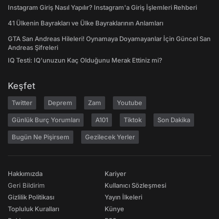
Instagram Giriş Nasıl Yapılır? Instagram'a Giriş İşlemleri Rehberi
41 Ülkenin Bayrakları ve Ülke Bayraklarının Anlamları
GTA San Andreas Hileleri! Oynamaya Doyamayanlar İçin Güncel San
Andreas Şifreleri
IQ Testi: IQ'unuzun Kaç Olduğunu Merak Ettiniz mi?
Keşfet
Twitter
Deprem
Zam
Youtube
Günlük Burç Yorumları
A101
Tiktok
Son Dakika
Bugün Ne Pişirsem
Gezilecek Yerler
Hakkımızda
Kariyer
Geri Bildirim
Kullanıcı Sözleşmesi
Gizlilik Politikası
Yayın İlkeleri
Topluluk Kuralları
Künye