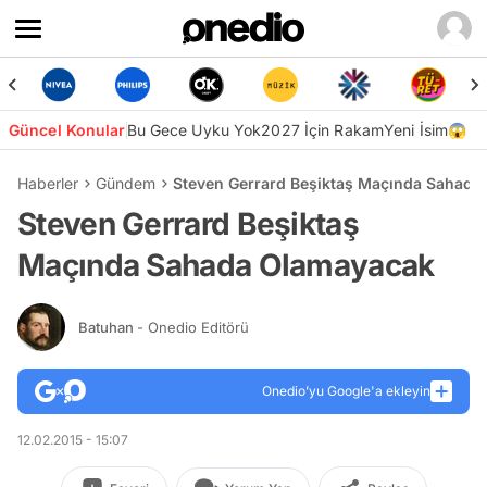
Güncel Konular
Bu Gece Uyku Yok
2027 İçin Rakam
Yeni İsim😱
Haberler
Gündem
Steven Gerrard Beşiktaş Maçında Sahada
Steven Gerrard Beşiktaş
Maçında Sahada Olamayacak
Batuhan
- Onedio Editörü
Onedio’yu Google'a ekleyin
12.02.2015 - 15:07