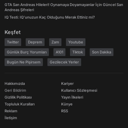
GTA San Andreas Hileleri! Oynamaya Doyamayanlar İçin Güncel San
Andreas Şifreleri
IQ Testi: IQ'unuzun Kaç Olduğunu Merak Ettiniz mi?
Keşfet
Twitter
Deprem
Zam
Youtube
Günlük Burç Yorumları
A101
Tiktok
Son Dakika
Bugün Ne Pişirsem
Gezilecek Yerler
Hakkımızda
Kariyer
Geri Bildirim
Kullanıcı Sözleşmesi
Gizlilik Politikası
Yayın İlkeleri
Topluluk Kuralları
Künye
Reklam
RSS
İletişim