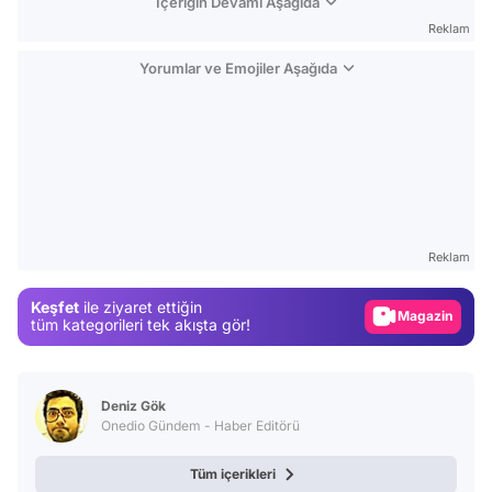
İçeriğin Devamı Aşağıda
Reklam
Yorumlar ve Emojiler Aşağıda
Video
Test
Reklam
Gündem
Keşfet
ile ziyaret ettiğin
Magazin
tüm kategorileri tek akışta gör!
Video
Test
Deniz Gök
Onedio Gündem - Haber Editörü
Tüm içerikleri