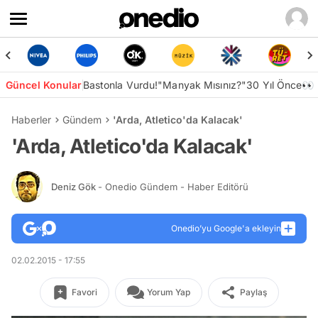
Güncel Konular
Bastonla Vurdu!
"Manyak Mısınız?"
30 Yıl Önce👀
Haberler
Gündem
'Arda, Atletico'da Kalacak'
'Arda, Atletico'da Kalacak'
Deniz Gök
- Onedio Gündem - Haber Editörü
Onedio’yu Google'a ekleyin
02.02.2015 - 17:55
Favori
Yorum Yap
Paylaş