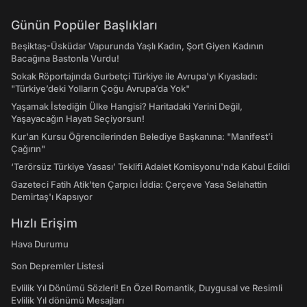
Günün Popüler Başlıkları
Beşiktaş-Üsküdar Vapurunda Yaşlı Kadın, Şort Giyen Kadının
Bacağına Bastonla Vurdu!
Sokak Röportajında Gurbetçi Türkiye ile Avrupa'yı Kıyasladı:
"Türkiye’deki Yolların Çoğu Avrupa’da Yok"
Yaşamak İstediğin Ülke Hangisi? Haritadaki Yerini Değil,
Yaşayacağın Hayatı Seçiyorsun!
Kur'an Kursu Öğrencilerinden Belediye Başkanına: "Manifest’i
Çağırın"
‘Terörsüz Türkiye Yasası’ Teklifi Adalet Komisyonu'nda Kabul Edildi
Gazeteci Fatih Atik'ten Çarpıcı İddia: Çerçeve Yasa Selahattin
Demirtaş'ı Kapsıyor
Hızlı Erişim
Hava Durumu
Son Depremler Listesi
Evlilik Yıl Dönümü Sözleri! En Özel Romantik, Duygusal ve Resimli
Evlilik Yıl dönümü Mesajları