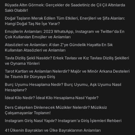
Rüyada Altın Görmek: Gerçekler de Saadetiniz de Çil Çil Altınlarda
Saklı Olabilir!
Doğal Taşların Merak Edilen Tüm Etkileri, Enerjileri ve Şifa Alanları:
Hangi Doğal Taş Ne İşe Yarar?
Emojilerin Anlamları: 2023 WhatsApp, Instagram ve Twitter'da En
Çok Kullanılan Emojiler ve Anlamları
Atasözleri ve Anlamları: A'dan Z'ye Gündelik Hayatta En Sık
Kullanılan Atasözleri ve Anlamları
Tavla Diziliş Şekli Nasıldır? Erkek Tavlası ve Kız Tavlası Diziliş Şekilleri
ve Oynama Yönleri
Tarot Kartları ve Anlamları Nelerdir? Majör ve Minör Arkana Desteleri
İle Tılsımlı Bir Dünyaya Giriş
Burç Uyumu Hesaplama Nedir? Burç Uyumu, Aşk Uyumu Nasıl
Hesaplanır?
İdeal Kilo Nedir? İdeal Kilo Hesaplama Nasıl Yapılır?
Ders Çalışırken Dinlenecek Müzikler Nelerdir? Müziksiz
Çalışamayanlar Toplanın!
Instagram Giriş Nasıl Yapılır? Instagram'a Giriş İşlemleri Rehberi
41 Ülkenin Bayrakları ve Ülke Bayraklarının Anlamları